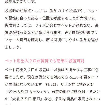
ペット用出入り口DIYで賃貸生活を快適にす
品が見つかります。
るコツ
設置時の注意点としては、製品のサイズ選びや、ペット
工事不要タイプのペットリフォームがおす
の習性に合った高さ・位置を考慮することが大切です。
すめな理由
失敗例としては、サイズが合わずペットが通れない、設
賃貸物件で失敗しないペットドアDIYのポイ
置跡が残ったなどが挙げられます。必ず賃貸契約書でリ
ント
フォーム可否を確認し、原状回復がしやすい製品を選び
ペットリフォームで取り付け簡単なアイテ
ましょう。
ム活用術
ペット用出入り口が賃貸でも簡単に設置可能
ストレスフリーな暮らしを支える簡単アクセス
ペット用出入り口の設置は、以前は大掛かりな工事が必
ペットリフォームがもたらすストレスフリ
要でしたが、現在は賃貸でも対応できる工事不要タイプ
ーな環境
が主流になっています。例えば、サッシ枠に挟み込む
簡単アクセスの出入り口がペットにもたら
「犬 出入り口 サッシ」や、既存の網戸に貼り付けるだけ
す安心感
の「犬 出入り口 網戸」など、多彩な商品が販売されてい
賃貸で実践できるペットリフォームの工夫