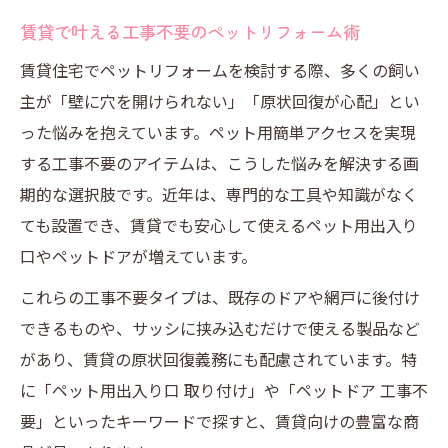
工事不要で叶える快適なペット用出入り口
賃貸で叶える工事不要のペットリフォーム術
ペットリフォームで工事不要の出入り口を
賃貸住宅でペットリフォームを検討する際、多くの飼い
実現する方法
主が「壁に穴を開けられない」「原状回復が心配」とい
簡単設置のペット用出入り口が賃貸にも最
った悩みを抱えています。ペット用簡単アクセスを実現
適な理由
する工事不要のアイテムは、こうした悩みを解決する画
ペット用出入り口DIYで賃貸の壁に穴を開け
期的な選択肢です。近年は、専門的な工具や知識がなく
ずに対応
ても設置でき、賃貸でも安心して使えるペット用出入り
ペットリフォームで快適な動線を作るポイ
口やペットドアが増えています。
ント
これらの工事不要タイプは、既存のドアや網戸に後付け
工事不要なペットドアの選び方と設置手順
できるものや、サッシに挟み込むだけで使える製品など
ペット出入り口DIYの手軽なポイント解説
があり、賃貸の原状回復義務にも配慮されています。特
ペットリフォームでDIY出入り口を手軽に作
に「ペット用出入り口 取り付け」や「ペットドア 工事不
る方法
要」といったキーワードで探すと、賃貸向けの豊富な商