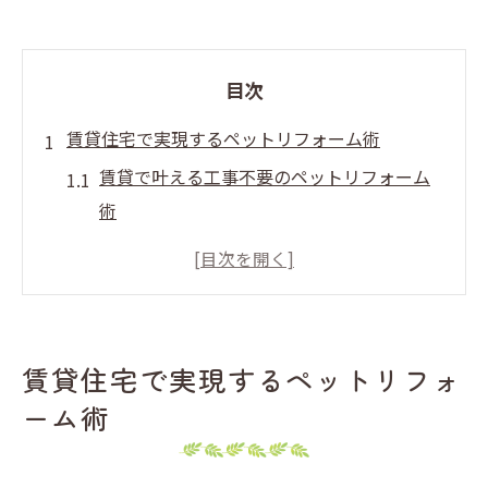
目次
賃貸住宅で実現するペットリフォーム術
賃貸で叶える工事不要のペットリフォーム
術
ペット用出入り口が賃貸でも簡単に設置可
能
ペットリフォームで飼い主の負担を軽減す
るコツ
賃貸住宅で実現するペットリフォ
賃貸物件に最適な簡単アクセスの実例紹介
ーム術
ペット出入り口DIYで賃貸を快適空間に変え
る方法