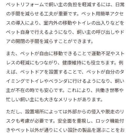
ペットリフォームで飼い主の負担を軽減するには、日常
ペットリフォームで賃貸の間取りを有効活
の手間を減らせる工夫が重要です。ペット用簡単アクセ
用するコツ
スの導入により、室内外の移動やトイレの出入りなどを
引き戸や網戸にも合う設置方法まとめ
ペット自身で行えるようになり、飼い主の呼び出しやド
ペットリフォームで引き戸にも対応する設
アの開閉の手間を減らすことができます。
置法
また、ペットが自由に移動できることで運動不足やスト
網戸に合うペット用出入り口の取り付けア
レスの軽減にもつながり、健康維持にも役立ちます。例
イデア
えば、ペットドアを設置することで、ペットが自分のタ
簡単アクセスのペットリフォーム設置手順
イミングでトイレやベランダに行けるようになり、飼い
を解説
主が不在の時でも安心です。これにより、共働き世帯や
工事不要で引き戸やサッシにも設置できる
忙しい飼い主にも大きなメリットがあります。
方法
ただし、設置場所によっては外部からの侵入や脱走のリ
ペットリフォームで網戸を傷めずに設置す
スクも考慮が必要です。安全面を重視し、ロック機能付
るポイント
きやペット以外が通りにくい設計の製品を選ぶことをお