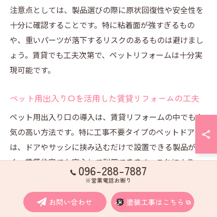
注意点としては、製品選びの際に原状回復性や安全性を
十分に確認することです。特に粘着面が強すぎるもの
や、重いパーツが落下するリスクのあるものは避けまし
ょう。賃貸でも工夫次第で、ペットリフォームは十分実
現可能です。
ペット用出入り口を活用した賃貸リフォームの工夫
ペット用出入り口の導入は、賃貸リフォームの中でも人
気の高い方法です。特に工事不要タイプのペットドア
は、ドアやサッシに挟み込むだけで設置できる製品が多
く、賃貸住宅でも安心して利用できます。これにより、
096-288-7887
ペットが自分で好きなタイミングで部屋を行き来できる
※営業電話お断り
ため、ストレス軽減につながります。
お問い合わせ
塗装工事はこちら
代表的な工夫としては、網戸に取り付けるタイプや、引