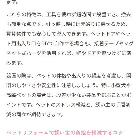
ます。
まとめ
これらの特徴は、工具を使わず短時間で設置でき、撤去
ペット用出入り口で飼い主の負担軽減を目
も簡単な点です。引っ越し時には元通りに戻せるため、
指す方法
賃貸物件でも安心して導入できます。ペットドアやペッ
ストレスフリーなペットリフォーム成功の
ト用出入り口をDIYで自作する場合も、接着テープやマグ
秘訣
ネット式パーツを活用すれば、壁やドアを傷つけずに済
ペットリフォームを工夫する賃貸のアイデア
みます。
賃貸物件でも工夫できるペットリフォーム
設置の際は、ペットの体格や出入りの頻度を考慮し、開
の実践例
閉のしやすさや安全性に注意しましょう。特に小型犬や
ペット用出入り口を活用した賃貸リフォー
高齢ペットの場合は、段差が少ない製品を選ぶことがポ
ムの工夫
イントです。ペットのストレス軽減と、飼い主の手間削
工事不要のペットリフォームで快適生活を
減の両立が期待できます。
目指す
ペット出入り口DIYで賃貸をもっと使いやす
ペットリフォームで飼い主の負担を軽減するコツ
くする方法