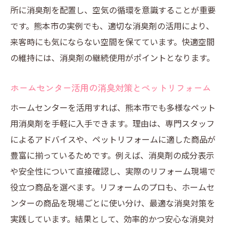
熊本市で手に入る安心のペット用消臭剤
所に消臭剤を配置し、空気の循環を意識することが重要
熊本市のペットリフォームで選ばれる消臭
です。熊本市の実例でも、適切な消臭剤の活用により、
剤の特徴
来客時にも気にならない空間を保てています。快適空間
の維持には、消臭剤の継続使用がポイントとなります。
安心して使える熊本市のペット用消臭剤と
は
ホームセンター活用の消臭対策とペットリフォーム
地元ホームセンターで見つかる安全な消臭
ホームセンターを活用すれば、熊本市でも多様なペット
剤
用消臭剤を手軽に入手できます。理由は、専門スタッフ
口コミ人気の熊本市ペットリフォーム用消
によるアドバイスや、ペットリフォームに適した商品が
臭剤
豊富に揃っているためです。例えば、消臭剤の成分表示
熊本市で手に入るペット向け天然成分消臭
や安全性について直接確認し、実際のリフォーム現場で
剤
役立つ商品を選べます。リフォームのプロも、ホームセ
実店舗と通販で選ぶ熊本市の消臭剤活用法
ンターの商品を現場ごとに使い分け、最適な消臭対策を
ペットリフォームを支える消臭術を解説
実践しています。結果として、効率的かつ安心な消臭対