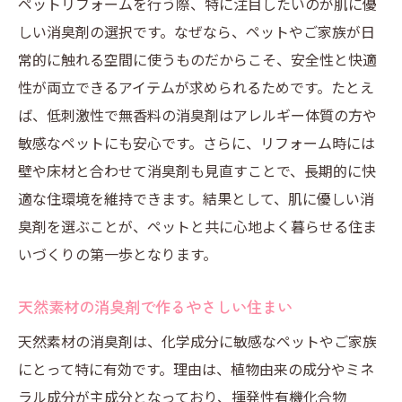
ペットリフォームを行う際、特に注目したいのが肌に優
ペットが安心して過ごせる住まいの工夫
しい消臭剤の選択です。なぜなら、ペットやご家族が日
ホームセンターで手に入る健康志向の消臭
常的に触れる空間に使うものだからこそ、安全性と快適
剤
性が両立できるアイテムが求められるためです。たとえ
専門家も推奨するペット向け健康リフォー
ば、低刺激性で無香料の消臭剤はアレルギー体質の方や
ム
敏感なペットにも安心です。さらに、リフォーム時には
長く快適に暮らすための消臭剤活用法
壁や床材と合わせて消臭剤も見直すことで、長期的に快
ペットリフォームと消臭剤の長期活用ポイ
適な住環境を維持できます。結果として、肌に優しい消
ント
臭剤を選ぶことが、ペットと共に心地よく暮らせる住ま
持続性の高い消臭剤で快適空間を維持する
いづくりの第一歩となります。
方法
天然素材の消臭剤で作るやさしい住まい
消臭剤の定期的な使い方とリフォーム効果
アップ
天然素材の消臭剤は、化学成分に敏感なペットやご家族
ホームセンター商品で始める継続的な消臭
にとって特に有効です。理由は、植物由来の成分やミネ
対策
ラル成分が主成分となっており、揮発性有機化合物