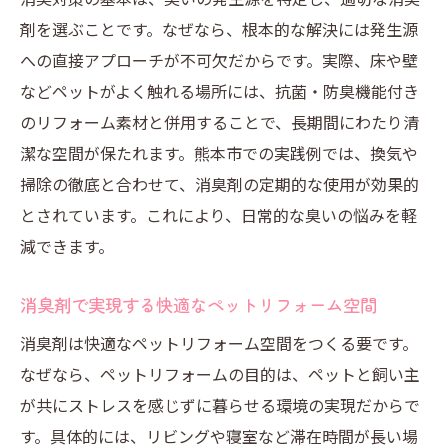
剤を選ぶことです。なぜなら、根本的な解決には発生源
天然成分の消臭剤選びが重要な理由
への直接アプローチが不可欠だからです。実際、床や壁
ペットリフォームで天然成分消臭剤を選ぶ
などペットがよく触れる場所には、抗菌・防臭機能付き
メリット
のリフォーム素材と併用することで、長期間にわたり清
化学成分と天然消臭剤の比較で見える安全
潔な空間が保たれます。熊本市での実践例では、換気や
性
掃除の徹底と合わせて、消臭剤の定期的な使用が効果的
天然消臭剤がペットと住まいにもたらす効
とされています。これにより、日常的な臭いの悩みを軽
果
減できます。
ホームセンターで探す天然成分消臭剤の特
徴
消臭剤で実現する快適なペットリフォーム空間
天然素材の消臭剤でリフォーム効果を高め
消臭剤は快適なペットリフォーム空間をつくる要です。
る方法
なぜなら、ペットリフォームの目的は、ペットと飼い主
ペットリフォーム実例から学ぶ天然消臭剤
が共にストレスを感じずに暮らせる環境の実現だからで
の重要性
す。具体的には、リビングや寝室など滞在時間が長い場