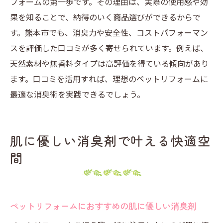
フォームの第一歩です。その理由は、実際の使用感や効
ムの工夫
果を知ることで、納得のいく商品選びができるからで
持続効果が高い消臭剤の選定ポイント解説
す。熊本市でも、消臭力や安全性、コストパフォーマン
ペットに優しい消臭対策で住まいを守る方
スを評価した口コミが多く寄せられています。例えば、
法
天然素材や無香料タイプは高評価を得ている傾向があり
ホームセンターで選ぶ安全性重視の消臭剤
ます。口コミを活用すれば、理想のペットリフォームに
最適な消臭術を実践できるでしょう。
口コミでわかる消臭効果と安全性の両立実
例
ペットの健康を守る住まい作りのポイント
肌に優しい消臭剤で叶える快適空
ペットリフォームで叶える健康的な住まい
間
づくり
消臭剤選びがペットの健康に与える影響
健康を第一に考えた消臭リフォームの実践
ペットリフォームにおすすめの肌に優しい消臭剤
法