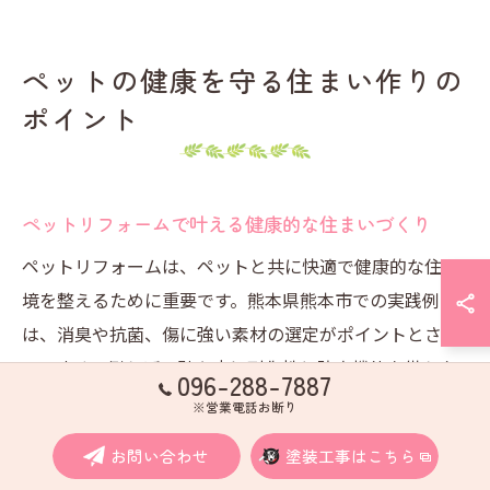
ペットの健康を守る住まい作りの
ポイント
ペットリフォームで叶える健康的な住まいづくり
ペットリフォームは、ペットと共に快適で健康的な住環
境を整えるために重要です。熊本県熊本市での実践例で
は、消臭や抗菌、傷に強い素材の選定がポイントとされ
ています。例えば、壁や床に耐傷性と防臭機能を備えた
096-288-7887
リフォームを施すことで、ペットの健康維持と住環境の
※営業電話お断り
清潔さを両立できます。具体的には、天然素材や低VOC
お問い合わせ
塗装工事はこちら
塗料の使用、滑りにくい床材の導入などが代表的な方法