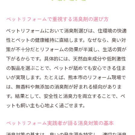
ペットの健康守るリフォームと消臭剤の関
係性
ペットリフォームで重視する消臭剤の選び方
口コミで選ぶペットリフォーム向け消臭術
ペットリフォームにおいて消臭剤選びは、住環境の快適
肌に優しい消臭剤で叶える快適空間
性とペットの健康維持に直結します。なぜなら、臭い対
ペットリフォームにおすすめの肌に優しい
策が不十分だとリフォームの効果が半減し、生活の質が
消臭剤
下がるからです。具体的には、天然由来成分や低刺激性
天然素材の消臭剤で作るやさしい住まい
の製品を選ぶことで、ペットが舐めても安心できる住ま
肌に優しい消臭対策とペットリフォームの
いが実現します。たとえば、熊本市のリフォーム現場で
両立方法
は、無香料や無添加の消臭剤が好まれる傾向がありま
ペットが舐めても安心な素材の消臭剤とは
す。結果として、安全性と消臭力を両立することで、ペ
ペットのストレス軽減に役立つ消臭剤の選
ットも飼い主も心地よく過ごせます。
び方
ペットリフォーム実践者が語る消臭対策の基本
ホームセンターで手に入る肌に優しい消臭
剤
消臭対策の基本は、臭いの発生源を特定し、適切な消臭