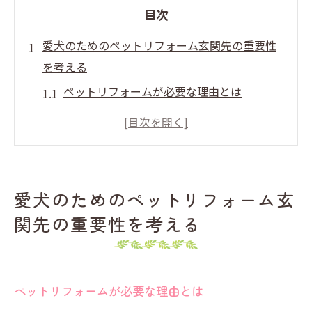
目次
愛犬のためのペットリフォーム玄関先の重要性
を考える
ペットリフォームが必要な理由とは
玄関先がペットに与える影響
安全なペット用動線の設計方法
ペットの習性を考慮したリフォーム事例
ペットリフォームの成功事例から学ぶ
愛犬のためのペットリフォーム玄
玄関先の工夫で愛犬のストレスを軽減
関先の重要性を考える
快適なペット用玄関先リフォームの必要性と効
果
ペットと飼い主にとっての快適さの定義
ペットリフォームが必要な理由とは
玄関先リフォームがもたらすメリット