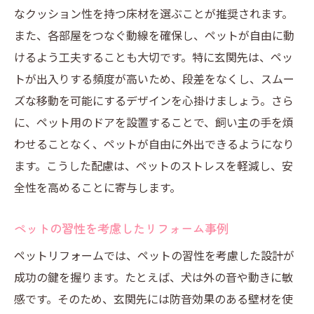
なクッション性を持つ床材を選ぶことが推奨されます。
リフォームによるペットとの絆の深まり
また、各部屋をつなぐ動線を確保し、ペットが自由に動
飼い主の生活にも影響を与えるリフォーム
けるよう工夫することも大切です。特に玄関先は、ペッ
ペットのためのリフォームが社会に与える
トが出入りする頻度が高いため、段差をなくし、スムー
影響
ズな移動を可能にするデザインを心掛けましょう。さら
生活の質を向上させるリフォーム事例
に、ペット用のドアを設置することで、飼い主の手を煩
愛犬が安心して通れる玄関先のペットリフォー
わせることなく、ペットが自由に外出できるようになり
ム術
ます。こうした配慮は、ペットのストレスを軽減し、安
安心を提供するためのリフォームテクニッ
全性を高めることに寄与します。
ク
ペットの習性を考慮したリフォーム事例
ペットの行動に配慮した玄関先設計
愛犬がリラックスできる空間づくり
ペットリフォームでは、ペットの習性を考慮した設計が
成功の鍵を握ります。たとえば、犬は外の音や動きに敏
玄関先リフォームで得られるペットの健康
感です。そのため、玄関先には防音効果のある壁材を使
効果