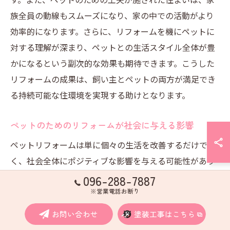
族全員の動線もスムーズになり、家の中での活動がより
効率的になります。さらに、リフォームを機にペットに
対する理解が深まり、ペットとの生活スタイル全体が豊
かになるという副次的な効果も期待できます。こうした
リフォームの成果は、飼い主とペットの両方が満足でき
る持続可能な住環境を実現する助けとなります。
ペットのためのリフォームが社会に与える影響
ペットリフォームは単に個々の生活を改善するだけでな
く、社会全体にポジティブな影響を与える可能性があり
ます。特に高齢化が進む中で、ペットとの共生は精神的
096-288-7887
な健康を支える重要な要素となっています。リフォーム
※営業電話お断り
を通じてペットの生活環境を向上させることで、飼い主
お問い合わせ
塗装工事はこちら
のストレス軽減や生活の質の向上が実現でき、ひいては