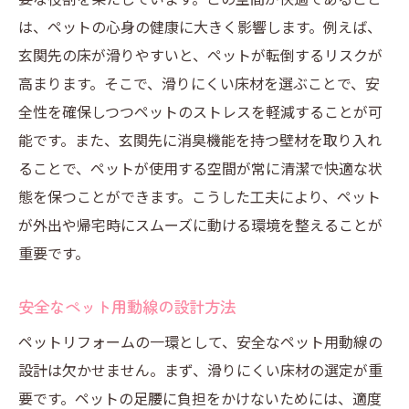
リフォーム前に知っておきたい事前準備
は、ペットの心身の健康に大きく影響します。例えば、
滑りにくい床材と消臭壁材でペットの玄関先を
玄関先の床が滑りやすいと、ペットが転倒するリスクが
改造
高まります。そこで、滑りにくい床材を選ぶことで、安
全性を確保しつつペットのストレスを軽減することが可
滑りにくさと耐久性を両立する床材とは
能です。また、玄関先に消臭機能を持つ壁材を取り入れ
ペットに優しい消臭壁材の選定ポイント
ることで、ペットが使用する空間が常に清潔で快適な状
床材選びがペットの健康に与える影響
態を保つことができます。こうした工夫により、ペット
消臭効果を最大限に引き出す方法
が外出や帰宅時にスムーズに動ける環境を整えることが
玄関先改造で変わるペットの生活
重要です。
床材と壁材の組み合わせで快適空間を実現
安全なペット用動線の設計方法
ペットのための玄関先リフォームで暮らしを豊
かに
ペットリフォームの一環として、安全なペット用動線の
ペットリフォームがもたらす生活の変化
設計は欠かせません。まず、滑りにくい床材の選定が重
要です。ペットの足腰に負担をかけないためには、適度
日々の暮らしを豊かにするための工夫