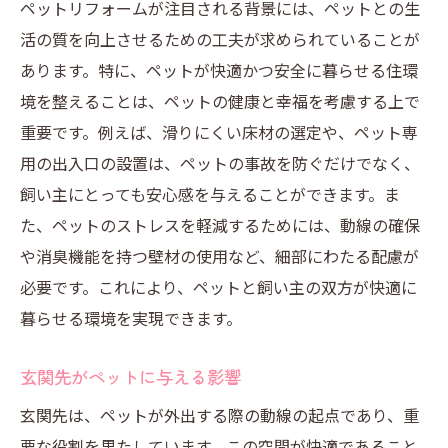
ペットリフォームが注目される背景には、ペットとの生
快適な玄関先を保つための定期メンテナン
活の質を向上させるための工夫が求められていることが
ス
あります。特に、ペットが快適かつ安全に暮らせる住環
ペットの年齢に応じたリフォームアプロー
境を整えることは、ペットの健康と幸福を考慮する上で
チ
重要です。例えば、滑りにくい床材の選定や、ペット専
リフォーム後に見られるペットの行動変化
用の出入口の設置は、ペットの事故を防ぐだけでなく、
飼い主にとっても安心感を与えることができます。ま
快適さを追求した最新のリフォーム技術
た、ペットのストレスを軽減するためには、動線の確保
ペットリフォームで玄関先を安全で快適な空間
や消臭機能を持つ壁材の使用など、細部にわたる配慮が
に
必要です。これにより、ペットと飼い主の双方が快適に
滑りにくい床材の選び方
暮らせる環境を実現できます。
ペットに優しい素材を選ぶ理由
消臭機能付き壁材の効果とは
玄関先がペットに与える影響
安全性を考慮した玄関先のデザイン
玄関先は、ペットが外出する際の動線の起点であり、重
快適な玄関先を実現するためのポイント
要な役割を果たしています。この空間が快適であること