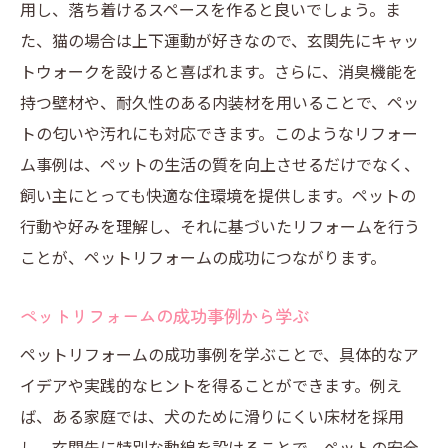
用し、落ち着けるスペースを作ると良いでしょう。ま
愛犬のための玄関先リフォームの実例紹介
た、猫の場合は上下運動が好きなので、玄関先にキャッ
安心して通れる玄関先を実現する方法
トウォークを設けると喜ばれます。さらに、消臭機能を
ペットリフォームで玄関先を一工夫するだけで
持つ壁材や、耐久性のある内装材を用いることで、ペッ
大変身
トの匂いや汚れにも対応できます。このようなリフォー
小さな工夫で大きな変化を生むリフォーム
ム事例は、ペットの生活の質を向上させるだけでなく、
ペットが快適に過ごせる空間の創り方
飼い主にとっても快適な住環境を提供します。ペットの
コストを抑えた効率的なリフォームプラン
行動や好みを理解し、それに基づいたリフォームを行う
ペットリフォームにおける最新トレンド
ことが、ペットリフォームの成功につながります。
玄関先改造のビフォーアフター事例
ペットリフォームの成功事例から学ぶ
簡単に実施できるリフォームテクニック
ペットリフォームの成功事例を学ぶことで、具体的なア
愛犬と飼い主が満足するペットリフォームのヒ
イデアや実践的なヒントを得ることができます。例え
ント
ば、ある家庭では、犬のために滑りにくい床材を採用
両者の満足度を高めるための工夫
し、玄関先に特別な動線を設けることで、ペットの安全